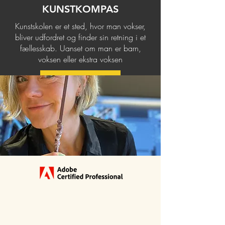
KUNSTKOMPAS
Kunstskolen er et sted, hvor man vokser,
bliver udfordret og finder sin retning i et
fællesskab. Uanset om man er barn,
voksen eller ekstra voksen
KUNSTKOMPAS.DK