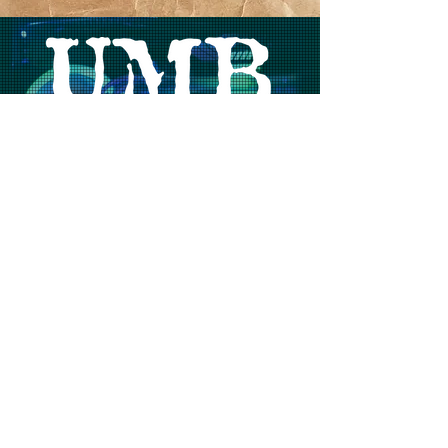
lukket pt.
© HEGE DALSGAARD | hege.dk /
STOMBER UMBR
|
CVR 42957534
SVANHOLMSGADE 11, DK-7100 VEJLE |