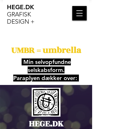
HEGE.DK
GRAFISK
DESIGN +
UMBR = umbrella
Min selvopfundne
selskabsform.
Paraplyen dækker over:
HEGE.DK