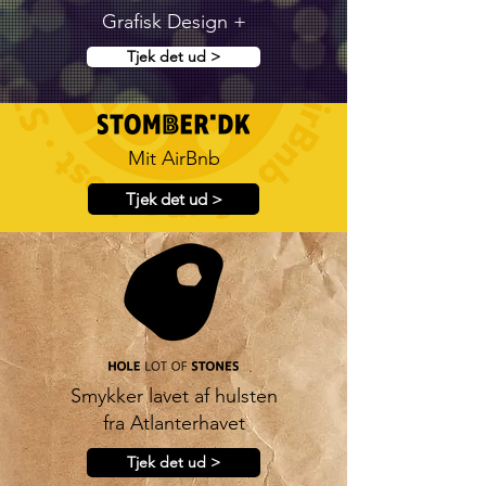
Grafisk Design +
Tjek det ud >
Mit AirBnb
Tjek det ud >
Smykker lavet af hulsten
fra Atlanterhavet
Tjek det ud >