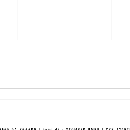
Logo i ægte guld!
Ud 
HEGE DALSGAARD | hege.dk / STOMBER UMBR
|
CVR 42957