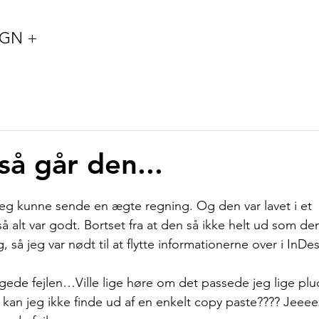
IGN +
så går den...
eg kunne sende en ægte regning. Og den var lavet i et 
 alt var godt. Bortset fra at den så ikke helt ud som den
 så jeg var nødt til at flytte informationerne over i InD
ede fejlen…Ville lige høre om det passede jeg lige pluds
r kan jeg ikke finde ud af en enkelt copy paste???? Jeeee