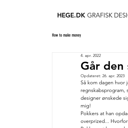
HEGE.DK
GRAFISK DES
How to make money
4. apr. 2022
Går den 
Opdateret:
26. apr. 2023
Så kom dagen hvor j
regnskabsprogram, så
designer ønskede sig,
mig! 
Pokkers at han opdag
overprized... Hvorfo