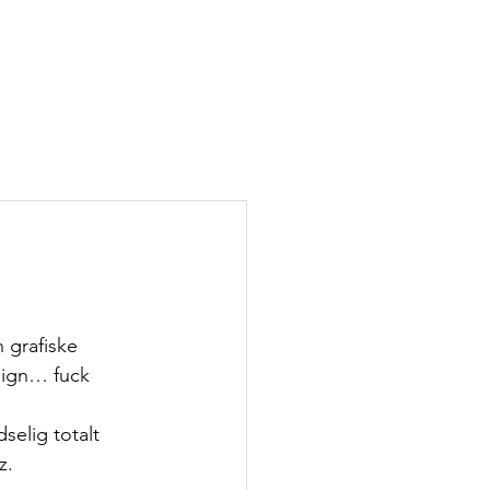
 grafiske 
esign… fuck 
elig totalt 
z.